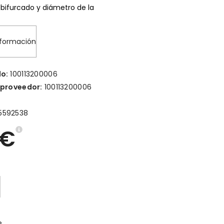
bifurcado y diámetro de la
nformación
lo:
100113200006
 proveedor:
100113200006
5592538
6€
e