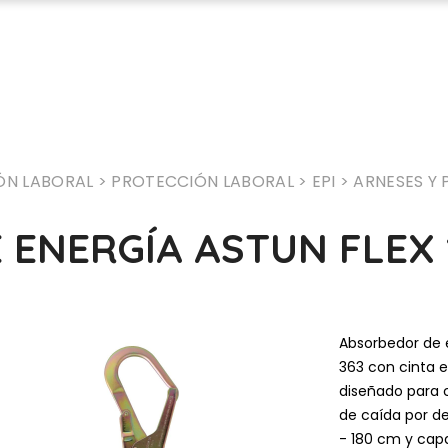
Cocinas
Ferretería
Baños
Herramienta y maquinaria
Armarios a medida
Pintura y droguería
Ventanas y puertas
Electricidad e iluminación
ÓN LABORAL
> PROTECCIÓN LABORAL
> EPI
> ARNESES Y
Suelos y paredes
Carpintería
ENERGÍA ASTUN FLEX 1
Jardín y exterior
Fontanería
Garajes y trasteros
Ropa laboral y seguridad
Calefacción y climatización
Materiales de construcción
Absorbedor de 
363 con cinta el
Fachadas y tejados
Bioconstrucción - Biomat
diseñado para c
Innovación construcción
de caída por de
- 180 cm y cap