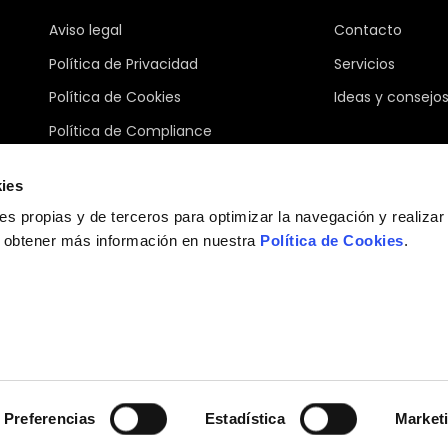
Aviso legal
Contacto
Política de Privacidad
Servicios
Política de Cookies
Ideas y consejo
Política de Compliance
Canal ético
ies
Condiciones Generales de Compra
ies propias y de terceros para optimizar la navegación y realizar
Programa Hazitek
s obtener más información en nuestra
Política de Cookies
.
Plan de recuperación,
transformación y resiliencia
Abrir ajustes de cookies
Preferencias
Estadística
Market