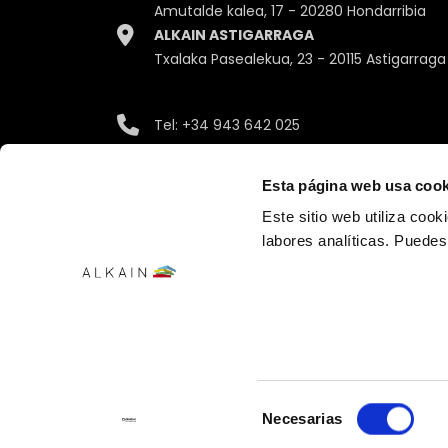
Amutalde kalea, 17 - 20280 Hondarribia
ALKAIN ASTIGARRAGA
Txalaka Pasealekua, 23 - 20115 Astigarraga
Tel:
+34 943 642 025
Email:
info@alkain.com
Esta página web usa cook
Este sitio web utiliza cook
labores analíticas. Puede
Selección
Necesarias
de