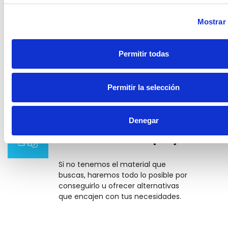
Mostrar 
Diversidad de soluciones
innovadoras
Permitir todas
Actualizamos nuestro stock para
tener siempre los productos más
novedosos.
Permitir la selección
Denegar
Nos adaptamos a las
necesidades del proyecto
Si no tenemos el material que
buscas, haremos todo lo posible por
conseguirlo u ofrecer alternativas
que encajen con tus necesidades.