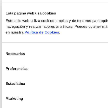
Ventajas de Alkain
Esta página web usa cookies
Este sitio web utiliza cookies propias y de terceros para opti
navegación y realizar labores analíticas. Puedes obtener má
en nuestra
Política de Cookies
.
Amplio stock de materiales
Miles de referencias en stock para
Selección
responder de manera inmediata a
Necesarias
de
tus necesidades.
consentimiento
Preferencias
Flota de camiones-grúa
Estadística
Disponemos de medios de
transporte propios y externos para
adaptarnos a tus requerimientos de
Marketing
entrega.