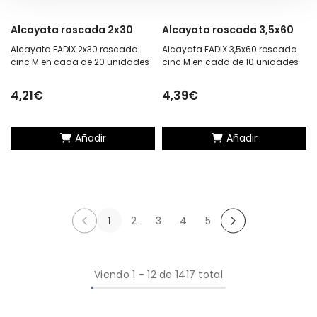
Alcayata roscada 2x30
Alcayata roscada 3,5x60
Alcayata FADIX 2x30 roscada
Alcayata FADIX 3,5x60 roscada
cinc M en cada de 20 unidades
cinc M en cada de 10 unidades
4,21€
4,39€
Añadir
Añadir
1
2
3
4
5
Viendo
1
-
12
de 1417 total