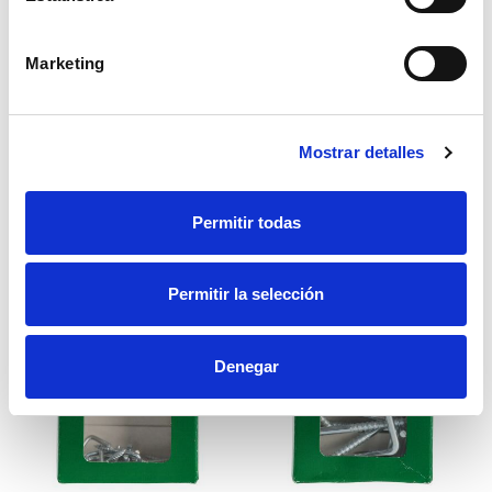
Alcayata cuadrada acero
Alcayata roscada 2,5x40
40 mm
Marketing
Alcayata FADIX 2,5X40 roscada
Alcayata FADIX 40 mm
cinc M en cada de 15 unidades
cuadrada de acero M en caja
de 8 unidades
4,03€
2,50€
Mostrar detalles
Añadir
Añadir
Permitir todas
Permitir la selección
Denegar