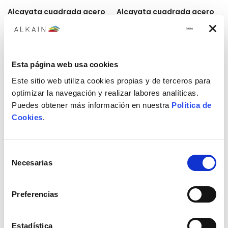
Alcayata cuadrada acero
Alcayata cuadrada acero
25 mm
30 mm
Alcayata FADIX 25 mm
Alcayata FADIX 30 mm
cuadrada de acero M en caja
cuadrada de acero M en caja
de 10 unidades
de 10 unidades
2,87€
3,01€
Esta página web usa cookies
Este sitio web utiliza cookies propias y de terceros para
Añadir
Añadir
optimizar la navegación y realizar labores analíticas.
Puedes obtener más información en nuestra
Política de
Cookies
.
Selección
Necesarias
de
consentimiento
Preferencias
Estadística