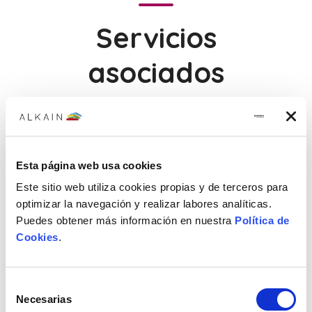
Servicios
asociados
Esta página web usa cookies
Este sitio web utiliza cookies propias y de terceros para
Personalización de Ropa Laboral
optimizar la navegación y realizar labores analíticas.
Puedes obtener más información en nuestra
Política de
Ofrecemos servicios de personalización de ropa laboral
Cookies
.
con logotipos, nombres y otros elementos identificativos.
Selección
Necesarias
de