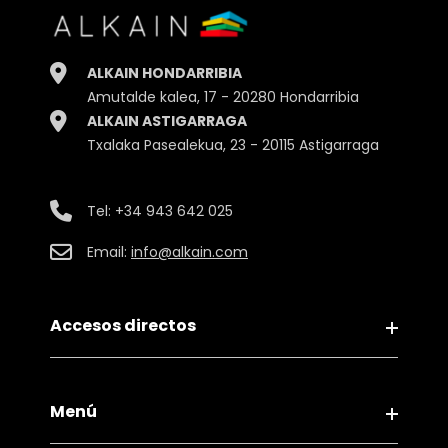
Ancho
4.50cm.
Profundidad
2.00cm.
ALKAIN HONDARRIBIA
Peso
35gr.
Amutalde kalea, 17 - 20280 Hondarribia
ALKAIN ASTIGARRAGA
Embalaje
Blíster
Txalaka Pasealekua, 23 - 20115 Astigarraga
Tel:
+34 943 642 025
Email:
info@alkain.com
Accesos directos
Aviso legal
Menú
Política de Privacidad