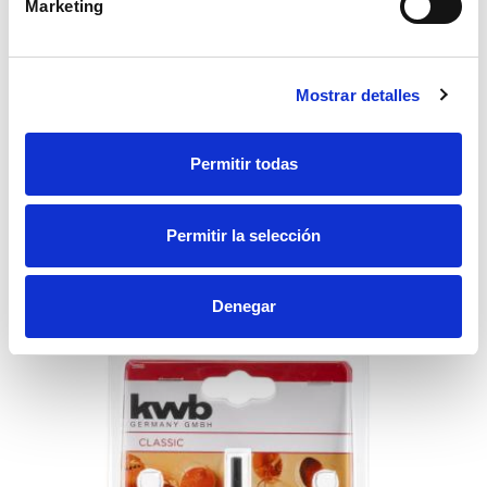
Marketing
Sierra de corona 26-32-38-45-50-56-63mm
Mostrar detalles
Sierra de corona EINHELL 26-32-38-45-50-56-63mm para taladro
7,60€
Permitir todas
Permitir la selección
Accesorios recomendados
Denegar