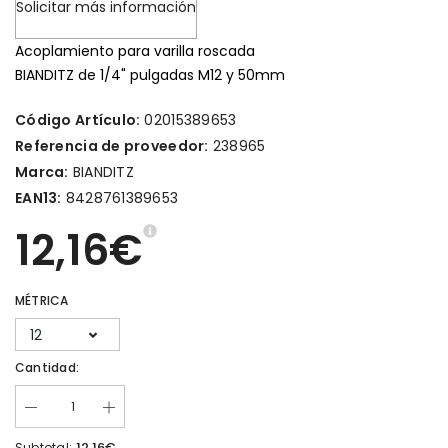
Solicitar más información
Acoplamiento para varilla roscada
BIANDITZ de 1/4" pulgadas M12 y 50mm
Código Artículo:
02015389653
Referencia de proveedor:
238965
Marca:
BIANDITZ
EAN13:
8428761389653
12,16€
MÉTRICA
12
Cantidad:
12,16€
Subtotal: