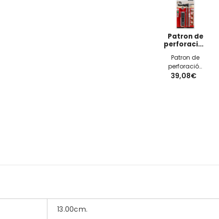
Patron de
perforación
con broca
Patron de
T20 y punta
perforación
1/4"
EINHELL con
39,08€
broca T20 y
punta 1/4"
13.00cm.