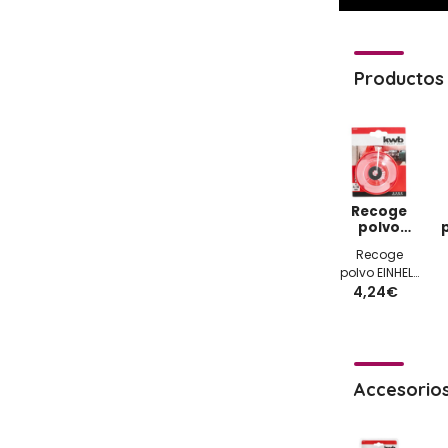
Productos 
Recoge
polvo
para
Recoge
taladro 4-
polvo EINHELL
10mm
para taladro
4,24€
de 4-10mm
Accesorio