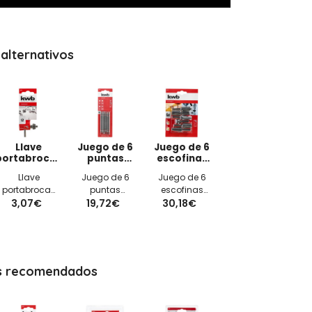
alternativos
Llave
Juego de 6
Juego de 6
portabrocas
puntas
escofinas
corta S2
dobles S2
rascadores
Llave
Juego de 6
Juego de 6
para taladro
de 100mm
con mango
portabrocas
puntas
escofinas
10-13mm
6mm
EINHELL corta
3,07€
19,72€
EINHELL
30,18€
EINHELL
S2 de 10-
dobles S2 de
rascadores
13mm para
100mm para
con mango
taladro
atornillador
6mm para
atornilladora
s recomendados