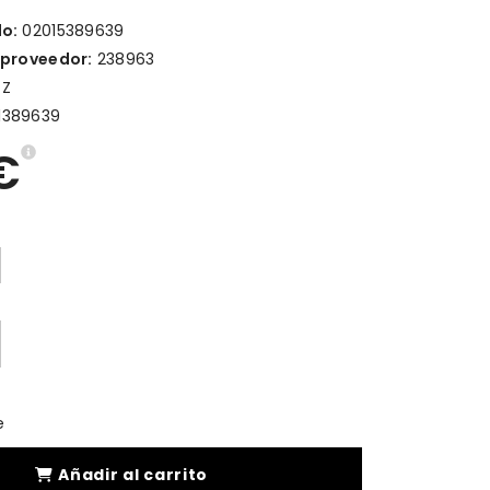
lo:
02015389639
 proveedor:
238963
TZ
1389639
€
e
Añadir al carrito