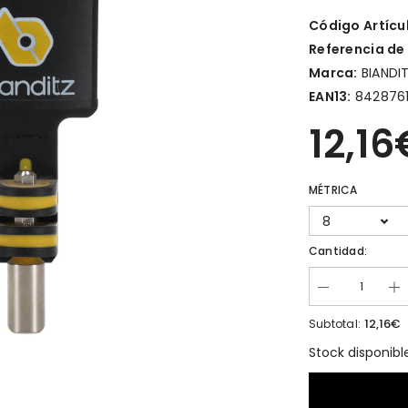
Código Artícu
Referencia de
Marca:
BIANDI
EAN13:
842876
12,16
MÉTRICA
8
Cantidad:
12,16€
Subtotal:
Stock disponibl