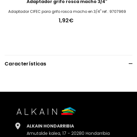
Adaptador grifo rosca macho 3/4"
Adaptador CIFEC para grifo rosca macho en 3/4" ref.: 9707969
1,92€
Características
Alto
7.50cm.
Ancho
7.50cm.
Profundidad
4.00cm.
ALKAIN HONDARRIBIA
Peso
25gr.
Amutalde kalea, 17 - 20280 Hondarribia