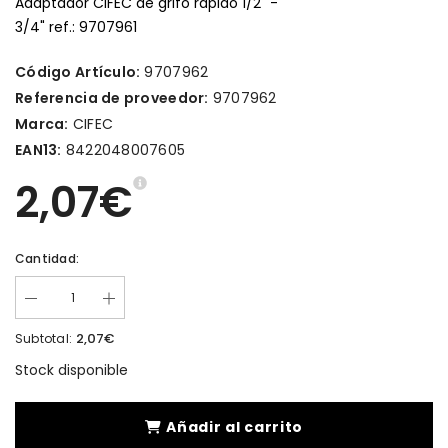
Adaptador CIFEC de grifo rápido 1/2" -
3/4" ref.: 9707961
Código Artículo:
9707962
Referencia de proveedor:
9707962
Marca:
CIFEC
EAN13:
8422048007605
2,07€
Cantidad:
2,07€
Subtotal:
Stock disponible
Añadir al carrito