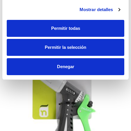
3,26€
Mostrar detalles
Permitir todas
Accesorios recomendados
Permitir la selección
Denegar