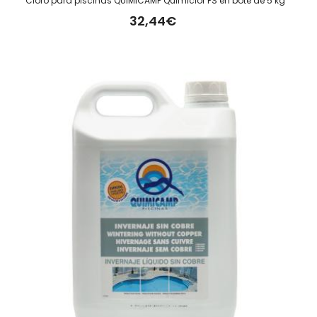
Cloro para piscinas QUIMICAMP Quimiclor PS en bote de 5 kg
32,44€