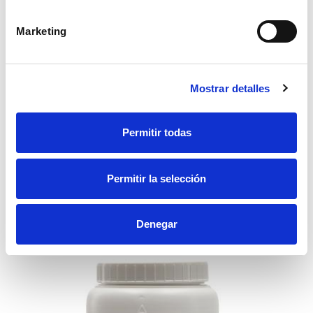
Marketing
Tratamiento para piscinas
Mostrar detalles
Antialgas para piscinas QUIMICAMP Quimiclor PD 5 desinfectante y
floculante en tabletas solubles en bote de 500 g
Permitir todas
11,20€
Permitir la selección
Accesorios recomendados
Denegar