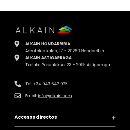
Alto
23.00cm.
Ancho
12.00cm.
Profundidad
12.00cm.
ALKAIN HONDARRIBIA
Peso
2165gr.
Amutalde kalea, 17 - 20280 Hondarribia
ALKAIN ASTIGARRAGA
Embalaje
Bote
Txalaka Pasealekua, 23 - 20115 Astigarraga
Tel:
+34 943 642 025
Email:
info@alkain.com
Accesos directos