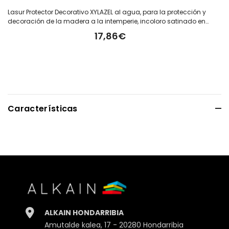
Lasur Protector Decorativo XYLAZEL al agua, para la protección y
decoración de la madera a la intemperie, incoloro satinado en
bote de 750 ml
17,86€
Características
Alto
23.50cm.
Ancho
18.00cm.
Profundidad
18.00cm.
ALKAIN HONDARRIBIA
Peso
5030gr.
Amutalde kalea, 17 - 20280 Hondarribia