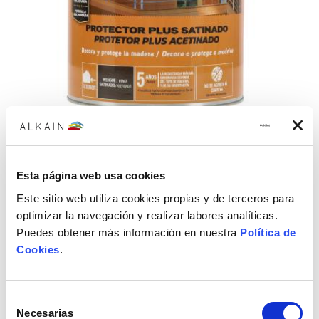
Lasur Plus satinado wengué 5 L
Lasur Plus XYLAZEL al agua, de poro abierto, para proteger y decora
Esta página web usa cookies
la madera exterior, wengué satinado en bote de 5 L
117,81€
Este sitio web utiliza cookies propias y de terceros para
optimizar la navegación y realizar labores analíticas.
Puedes obtener más información en nuestra
Política de
Cookies
.
Selección
Necesarias
de