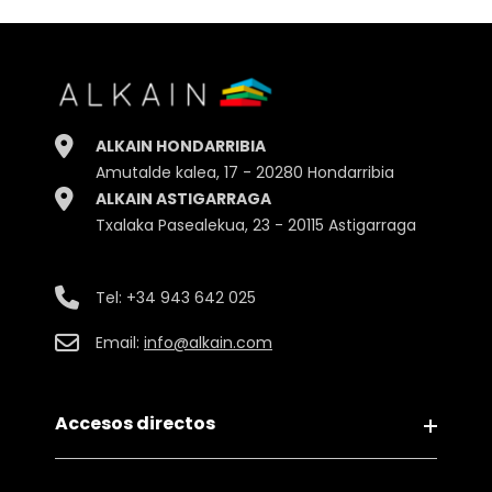
Alto
23.00cm.
Ancho
12.00cm.
Profundidad
12.00cm.
ALKAIN HONDARRIBIA
Peso
2175gr.
Amutalde kalea, 17 - 20280 Hondarribia
ALKAIN ASTIGARRAGA
Embalaje
Bote
Txalaka Pasealekua, 23 - 20115 Astigarraga
Tel:
+34 943 642 025
Email:
info@alkain.com
Accesos directos