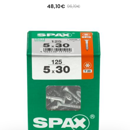
48,10€
96,19€