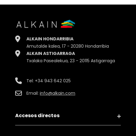
Alto
9.50cm.
Ancho
5.70cm.
Profundidad
2.80cm.
ALKAIN HONDARRIBIA
Peso
94gr.
Amutalde kalea, 17 - 20280 Hondarribia
ALKAIN ASTIGARRAGA
Embalaje
Caja
Txalaka Pasealekua, 23 - 20115 Astigarraga
Tel:
+34 943 642 025
Email:
info@alkain.com
Accesos directos
Aviso legal