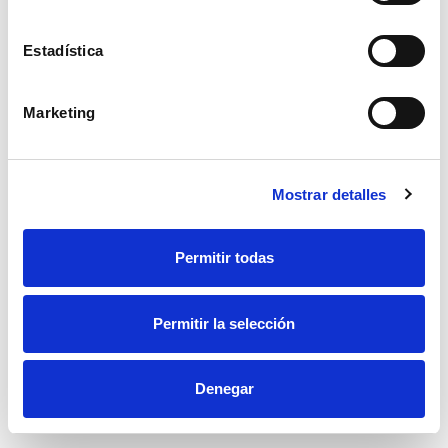
Estadística
Marketing
Mostrar detalles
Permitir todas
Permitir la selección
Verandas y pérgolas
Denegar