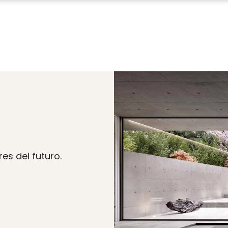
Cocinas
Ferretería
Baños
Herramienta y maquinaria
Armarios a medida
Pintura y droguería
Ventanas y puertas
Electricidad e iluminación
Suelos y paredes
Carpintería
Jardín y exterior
Fontanería
Garajes y trasteros
Ropa laboral y seguridad
es del futuro.
Calefacción y climatización
Materiales de construcción
Fachadas y tejados
Bioconstrucción - Biomat
Innovación construcción