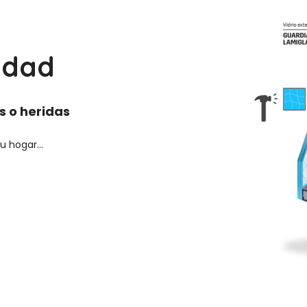
idad
s o heridas
 hogar...