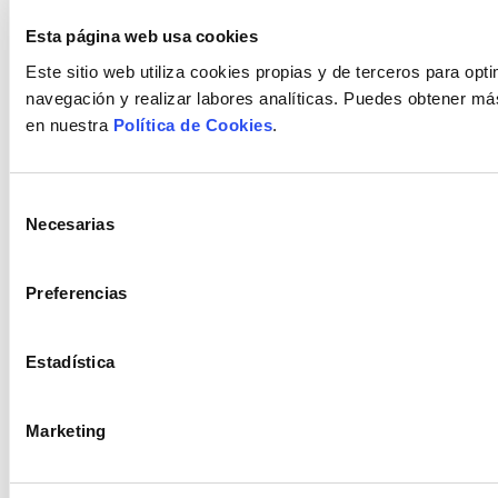
Esta página web usa cookies
Este sitio web utiliza cookies propias y de terceros para opti
navegación y realizar labores analíticas. Puedes obtener má
en nuestra
Política de Cookies
.
El equilibrio perfecto: estilo y funcionalidad
Más allá de la estética, esta cocina está pensada para
Selección
hacerte la vida más fácil. Cada elemento está diseñado
Necesarias
de
para aprovechar al máximo el espacio, mantener el orden
y darte la comodidad que necesitas. El resultado es una
consentimiento
cocina luminosa, elegante y minimalista, que combina lo
Preferencias
mejor del diseño con la funcionalidad.
¿Quieres verla? Ainara Alkain te enseña los detalles de la
cocina.
Estadística
Marketing