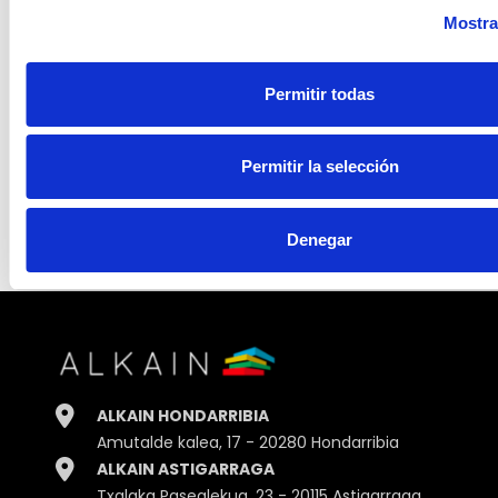
Mostra
Permitir todas
Permitir la selección
Denegar
ALKAIN HONDARRIBIA
Amutalde kalea, 17 - 20280 Hondarribia
ALKAIN ASTIGARRAGA
Txalaka Pasealekua, 23 - 20115 Astigarraga