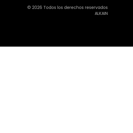
Youtube
© 2026 Todos los derechos reservados
Plan de recuperación, transformación y
ALKAIN
resiliencia
Abrir ajustes de cookies