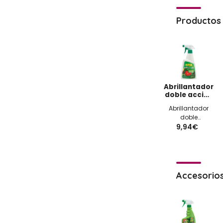
Productos 
Abrillantador
doble acción
fertilizante
Abrillantador
doble
9,94€
acción
fertilizante
FLOWER en
spray botella
de 500 ml
elimina las
Accesorio
manchas
de cal