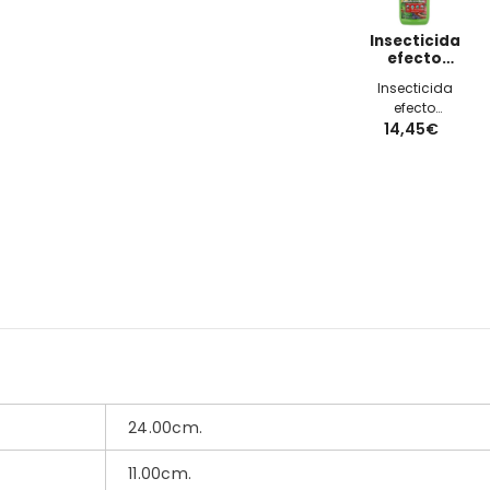
Insecticida
efecto
máximo
Insecticida
efecto
14,45€
máximo
COMPO
contra
insectos,
ácaros,
pulgón,
mosca
blanca y
cochinillas
en spray
botella 750
ml
24.00cm.
11.00cm.