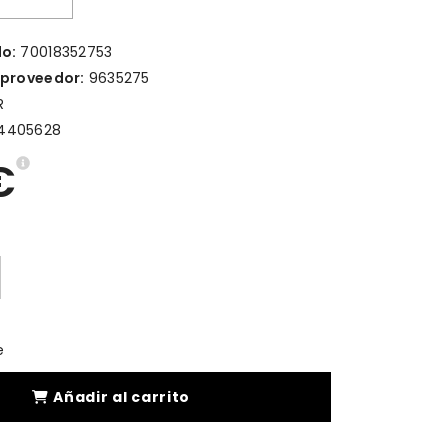
lo:
70018352753
 proveedor:
9635275
R
4405628
€
e
Añadir al carrito