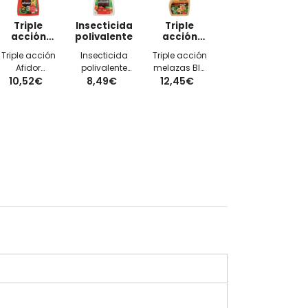
Triple
Insecticida
Triple
acción
polivalente
acción
afidor
melazas
Triple acción
Insecticida
Triple acción
Afidor
polivalente
melazas BIO
10,52€
FLOWER
de amplio
8,49€
12,45€
FLOWER
acaricida,
espectro
limpia y
fungicida e
FLOWER en
seca en
insecticida
spray botella
spray botella
en spray
500 ml
750 ml
botella 500
ml