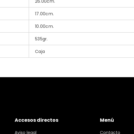
26.00cm.
17.00cm.
10.00cm.
535gr.
Caja
Accesos directos
Menú
Aviso legal
Contacto