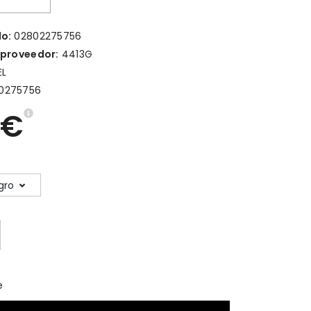
lo:
02802275756
 proveedor:
4413G
EL
0275756
2€
gro
e