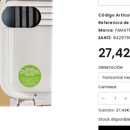
Código Artícu
Referencia de
Marca:
FAMAT
EAN13:
842976
27,4
ORIENTACIÓN
horizontal ne
Cantidad:
27,42€
Subtotal:
Stock disponibl