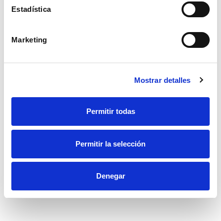
Estadística
Marketing
Mostrar detalles
Maletín organizador de 4 huecos
Maletín organizador IRONSIDE con 4 huecos y 21 separadores de
312x238x51 mm
Permitir todas
7,73€
Permitir la selección
Accesorios recomendados
Denegar