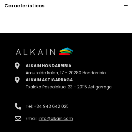
Características
Alto
30.00cm.
Ancho
29.00cm.
Profundidad
65.00cm.
ALKAIN HONDARRIBIA
Peso
3125gr.
Amutalde kalea, 17 - 20280 Hondarribia
ALKAIN ASTIGARRAGA
Embalaje
Caja
Txalaka Pasealekua, 23 - 20115 Astigarraga
Tel:
+34 943 642 025
Email:
info@alkain.com