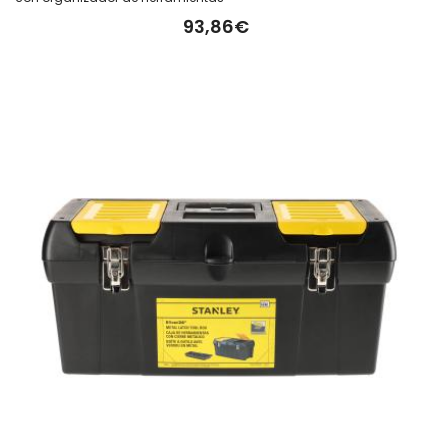
93,86€