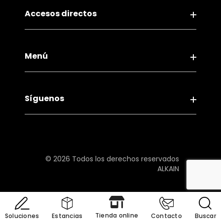
Accesos directos
Aviso legal
Menú
Política de Privacidad
Política de Cookies
Contacto
Política de Compliance
Síguenos
Servicios
Canal ético
Ideas y consejos
Condiciones Generales de Compra
Facebook
Instagram
Programa Hazitek
Youtube
© 2026 Todos los derechos reservados
Plan de recuperación, transformación y
ALKAIN
resiliencia
Abrir ajustes de cookies
Tienda online
Soluciones
Estancias
Contacto
Buscar