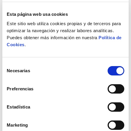
unidades
3,27€
2,65€
Esta página web usa cookies
Este sitio web utiliza cookies propias y de terceros para
Añadir
Añadir
optimizar la navegación y realizar labores analíticas.
Puedes obtener más información en nuestra
Política de
Cookies
.
Selección
Necesarias
de
consentimiento
Preferencias
Estadística
Brida 3.6x150 negro UBN
Brida 3.6x150 transparente
BN
Brida FISCHER nylon 3.6x150
Marketing
Brida FISCHER nylon 3.6x150
negro pack de 100 unidades