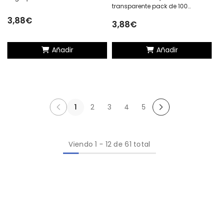
transparente pack de 100
unidades
3,88€
3,88€
Añadir
Añadir
1
2
3
4
5
Viendo
1
-
12
de 61 total