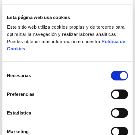
4,95€
9,87€
Esta página web usa cookies
Añadir
Añadir
Este sitio web utiliza cookies propias y de terceros para
optimizar la navegación y realizar labores analíticas.
Puedes obtener más información en nuestra
Política de
Cookies
.
Selección
Necesarias
de
consentimiento
Preferencias
Estadística
Cola atrapa ratas e
Dispensador de aroma
insectos
Dispensador de aroma AIRSENZ
Cola TEMOBI no venenosa para
Deluxe automático con pilas
Marketing