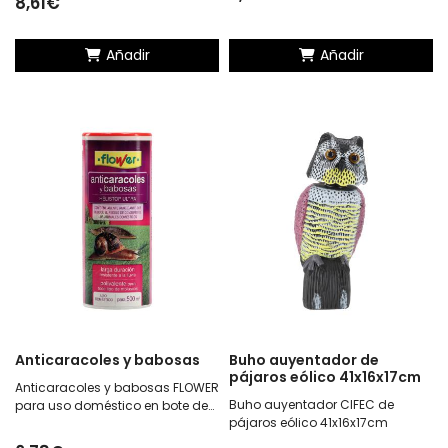
8,61€
Añadir
Añadir
Anticaracoles y babosas
Buho auyentador de
pájaros eólico 41x16x17cm
Anticaracoles y babosas FLOWER
Buho auyentador CIFEC de
para uso doméstico en bote de
pájaros eólico 41x16x17cm
250 g