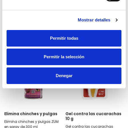
atrapar ratas e insectos en tubo
para botes de spray blanco
de 135 g
41,49€
3,51€
Mostrar detalles
Añadir
Añadir
Permitir todas
Permitir la selección
Denegar
Elimina chinches y pulgas
Gel contra las cucarachas
10 g
Elimina chinches y pulgas ZUM
Gel contra las cucarachas
en spray de 300 ml