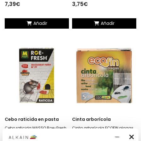
7,39€
3,75€
Añadir
Añadir
Cebo raticida en pasta
Cinta arborícola
Cebo raticida MASSO Roe-Fresh
Cinta arborícola ECOFIN plagas
150 g en bolsitas de 15 g
5 m