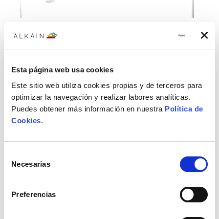
Soporte fortex blanco 330x500mm
Esta página web usa cookies
Soporte FEPRE fortex blanco 330x500mm
Este sitio web utiliza cookies propias y de terceros para
7,28€
optimizar la navegación y realizar labores analíticas.
Puedes obtener más información en nuestra
Política de
Cookies
.
Selección
Necesarias
de
consentimiento
Preferencias