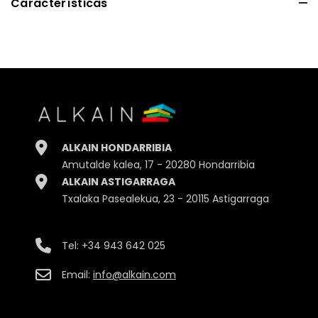
Características
Alto
30.00cm.
Ancho
25.00cm.
Profundidad
2.50cm.
ALKAIN HONDARRIBIA
Peso
180gr.
Amutalde kalea, 17 - 20280 Hondarribia
ALKAIN ASTIGARRAGA
Embalaje
Unidad
Txalaka Pasealekua, 23 - 20115 Astigarraga
Tel:
+34 943 642 025
Email:
info@alkain.com