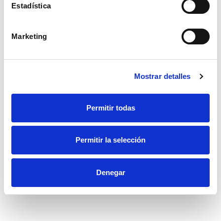
Estadística
Marketing
Mostrar detalles
Permitir todas
Escuadra de madera haya 250x300mm
Escuadra de madera FEPRE haya 250x300mm
Permitir la selección
5,61€
Denegar
Accesorios recomendados