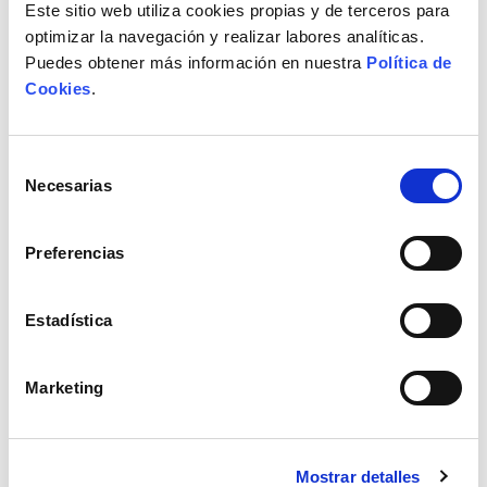
Este sitio web utiliza cookies propias y de terceros para
optimizar la navegación y realizar labores analíticas.
Puedes obtener más información en nuestra
Política de
Cookies
.
Selección
Necesarias
de
consentimiento
Soporte airy negro
Soporte curve blanco
Preferencias
145x145mm
240x240mm
Soporte airy FEPRE home decor
Soporte curve FEPRE home decor
color negro 145x145mm
color blanco 240x240mm
Estadística
4,63€
5,44€
Marketing
Añadir
Añadir
Mostrar detalles