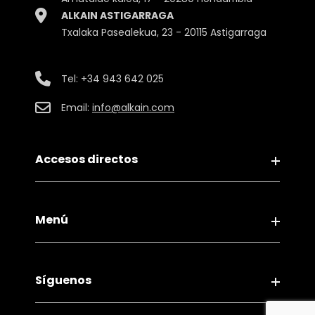
ALKAIN ASTIGARRAGA
Txalaka Pasealekua, 23 - 20115 Astigarraga
Tel:
+34 943 642 025
Email:
info@alkain.com
Accesos directos
Aviso legal
Menú
Política de Privacidad
Política de Cookies
Contacto
Política de Compliance
Síguenos
Servicios
Canal ético
Ideas y consejos