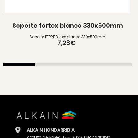
Soporte fortex blanco 330x500mm
E
2
Soporte FEPRE fortex blanco 330x500mm
7,28€
ALKAIN HONDARRIBIA
Amutalde kalea, 17 - 20280 Hondarribia