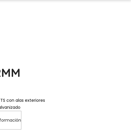
2MM
TS con alas exteriores
lvanizado
nformación