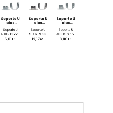
Soporte U
Soporte U
Soporte U
alas
alas
alas
exteriores
exteriores
exteriores
Soporte U
Soporte U
Soporte U
70x125x2mm
80x150x2mm
60x100x2mm
ALBERTS con
ALBERTS con
ALBERTS con
5,01€
alas
12,17€
alas
3,80€
alas
exteriores
exteriores
exteriores
70x125x2mm
80x150x2mm
60x100x2mm
galvanizado
galvanizado
galvanizado
tipo A