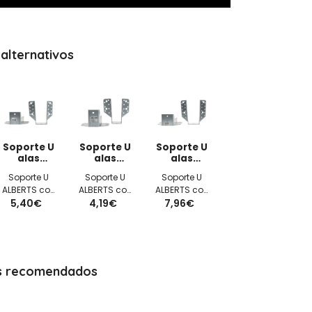
alternativos
Soporte U
Soporte U
Soporte U
alas
alas
alas
exteriores
exteriores
exteriores
Soporte U
Soporte U
Soporte U
60x130x2mm
40x110x2mm
70x155x2mm
ALBERTS con
ALBERTS con
ALBERTS con
5,40€
alas
4,19€
alas
7,96€
alas
exteriores
exteriores
exteriores
60x130x2mm
40x110x2mm
70x155x2mm
galvanizado
galvanizado
galvanizado
tipo A
s recomendados