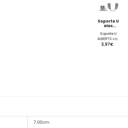
Soporte U
alas
exteriores
Soporte U
51x105x2mm
ALBERTS con
3,97€
alas
exteriores
51x105x2mm
galvanizado
7.00cm.