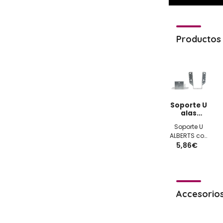
Productos 
Soporte U
alas
exteriores
Soporte U
76x152x2mm
ALBERTS con
5,86€
alas
exteriores
76x152x2mm
galvanizado
Accesorio