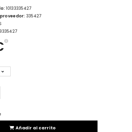
lo:
10133335427
 proveedor:
335427
S
8335427
€
e
Añadir al carrito