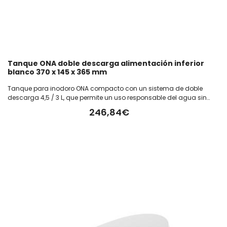
Tanque ONA doble descarga alimentación inferior
blanco 370 x 145 x 365 mm
Tanque para inodoro ONA compacto con un sistema de doble
descarga 4,5 / 3 L, que permite un uso responsable del agua sin
comprometer el rendimiento. Con alimentación inferior que
246,84€
facilita una instalación discreta y ordenada. Fabricado en color
blanco. Medida del tanque: 370 x 145 x 365 mm