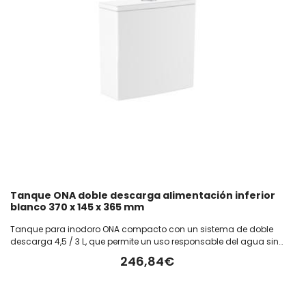
Tanque ONA doble descarga alimentación inferior
blanco 370 x 145 x 365 mm
Tanque para inodoro ONA compacto con un sistema de doble
descarga 4,5 / 3 L, que permite un uso responsable del agua sin
comprometer el rendimiento. Con alimentación inferior que
246,84€
facilita una instalación discreta y ordenada. Fabricado en color
blanco. Medida del tanque: 370 x 145 x 365 mm