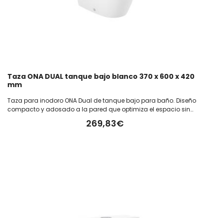
Taza ONA DUAL tanque bajo blanco 370 x 600 x 420
mm
Taza para inodoro ONA Dual de tanque bajo para baño. Diseño
compacto y adosado a la pared que optimiza el espacio sin
sacrificar funcionalidad. Fabricado en color blanco, cuenta con
269,83€
tecnología rimless (600) para mejorar la higiene y facilita la
limpieza al eliminar bordes internos donde se acumulan
bacterias. Su sistema de doble descarga (dual) ayuda a
optimizar el consumo de agua. Medida de la taza: 370 x 600 x 420
mm.