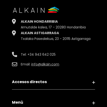
Ancho
370.00cm.
Profundidad
600.00cm.
ALKAIN HONDARRIBIA
Embalaje
Unidad
Amutalde kalea, 17 - 20280 Hondarribia
ALKAIN ASTIGARRAGA
Txalaka Pasealekua, 23 - 20115 Astigarraga
Tel:
+34 943 642 025
Email:
info@alkain.com
Accesos directos
Aviso legal
Menú
Política de Privacidad