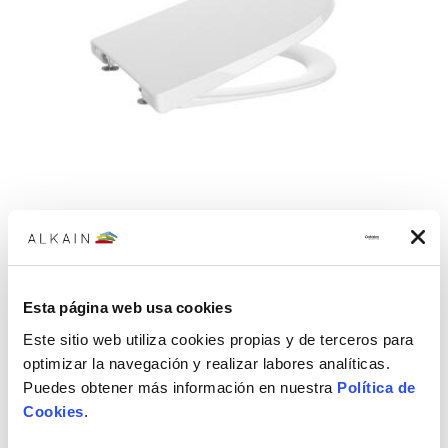
Asiento ONA Supralit compacto blanco 421 x 350 x 46
mm
Asiento para inodoro ONA Supralit compacto con caída
Esta página web usa cookies
amortiguada, con este sistema de cierre suave evita golpes
Este sitio web utiliza cookies propias y de terceros para
bruscos, reduce el ruido y prolonga la vida útil del producto.
160,93€
Fabricado en color blanco. Medida del asiento: 417 x 363 x 46 mm
optimizar la navegación y realizar labores analíticas.
Puedes obtener más información en nuestra
Política de
Cookies
.