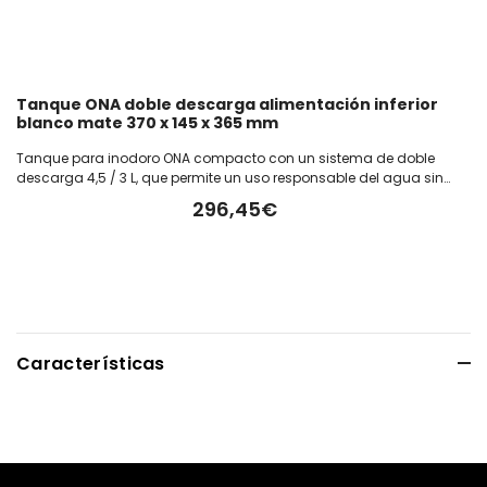
Tanque ONA doble descarga alimentación inferior
blanco mate 370 x 145 x 365 mm
Tanque para inodoro ONA compacto con un sistema de doble
descarga 4,5 / 3 L, que permite un uso responsable del agua sin
comprometer el rendimiento. Con alimentación inferior que
296,45€
facilita una instalación discreta y ordenada. Fabricado en color
blanco mate. Medida del tanque: 370 x 145 x 365 mm
Características
Alto
420.00cm.