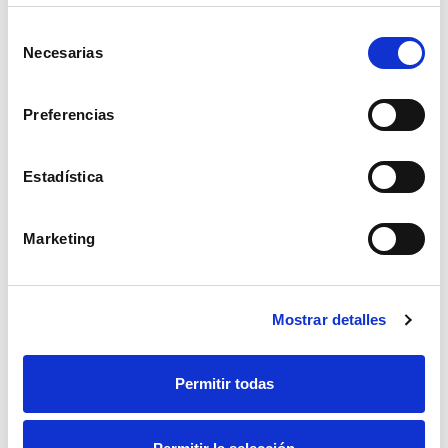
Selección
Necesarias
de
consentimiento
Preferencias
Estadística
Marketing
Mostrar detalles
Taza ONA DUAL tanque bajo blanco mate 370 x 600 x
Permitir todas
420 mm
Taza para inodoro ONA Dual de tanque bajo para baño. Diseño