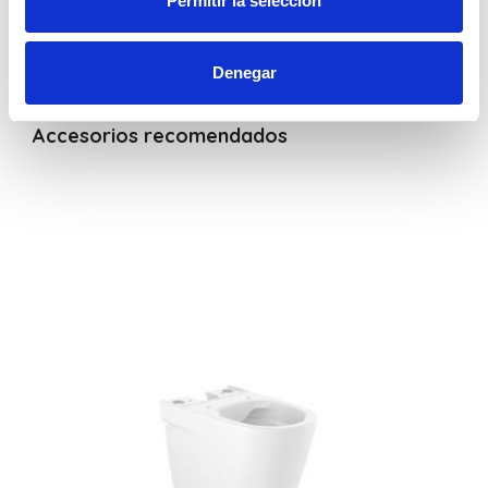
Permitir la selección
compacto y adosado a la pared que optimiza el espacio sin
sacrificar funcionalidad. Fabricado en color blanco mate, cuenta
325,49€
con tecnología rimless (600) para mejorar la higiene y facilita la
limpieza al eliminar bordes internos donde se acumulan
Denegar
bacterias. Su sistema de doble descarga (dual) ayuda a
optimizar el consumo de agua. Medida de la taza: 370 x 600 x 420
mm.
Accesorios recomendados