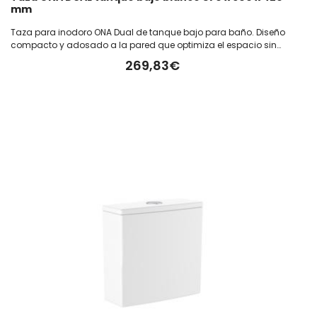
mm
Taza para inodoro ONA Dual de tanque bajo para baño. Diseño
compacto y adosado a la pared que optimiza el espacio sin
sacrificar funcionalidad. Fabricado en color blanco, cuenta con
269,83€
tecnología rimless (600) para mejorar la higiene y facilita la
limpieza al eliminar bordes internos donde se acumulan
bacterias. Su sistema de doble descarga (dual) ayuda a
optimizar el consumo de agua. Medida de la taza: 370 x 600 x 420
mm.