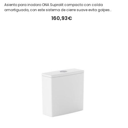
Asiento para inodoro ONA Supralit compacto con caída
amortiguada, con este sistema de cierre suave evita golpes
bruscos, reduce el ruido y prolonga la vida útil del producto.
160,93€
Fabricado en color blanco. Medida del asiento: 417 x 363 x 46 mm