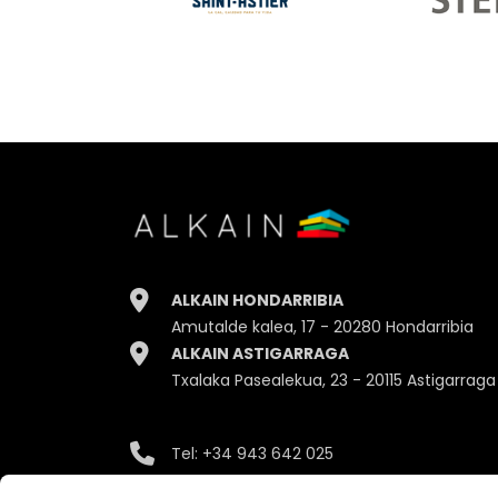
ALKAIN HONDARRIBIA
Amutalde kalea, 17 - 20280 Hondarribia
ALKAIN ASTIGARRAGA
Txalaka Pasealekua, 23 - 20115 Astigarraga
Tel:
+34 943 642 025