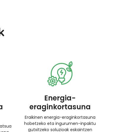
k
Energia-
a
eraginkortasuna
Eraikinen energia-eraginkortasuna
hobetzeko eta ingurumen-inpaktu
ratsua
gutxitzeko soluzioak eskaintzen