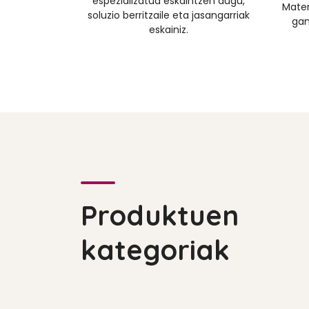
espezializatua eskaintzen dugu,
Mater
soluzio berritzaile eta jasangarriak
gam
eskainiz.
Produktuen
kategoriak