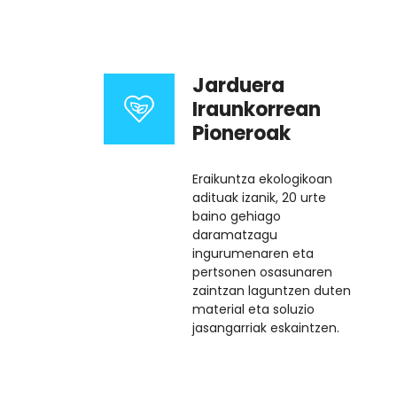
Jarduera
Iraunkorrean
Pioneroak
Eraikuntza ekologikoan
adituak izanik, 20 urte
baino gehiago
daramatzagu
ingurumenaren eta
pertsonen osasunaren
zaintzan laguntzen duten
material eta soluzio
jasangarriak eskaintzen.