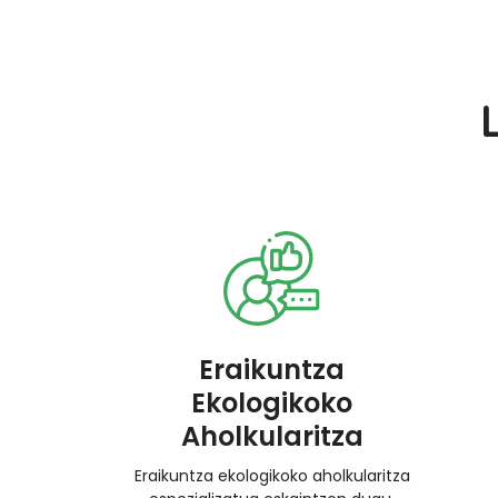
Eraikuntza
Ekologikoko
Aholkularitza
Eraikuntza ekologikoko aholkularitza