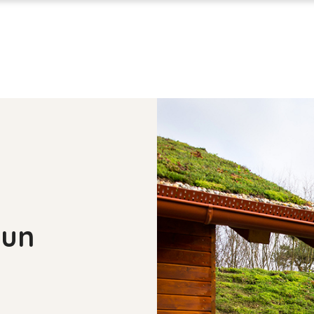
Sukaldeak
Burdindegia
Bainugelak
Tresnak eta makineria
Neurrira egindako armairuak
Margotzea eta drogueria
Leihoak eta ateak
Elektrizitatea eta argiztapena
Solairuak eta hormak
Zurgintza
Lorategia eta kanpoaldea
Iturgintza
Garajeak eta biltegiak
Lan eta segurtasun arropa
zun
Berokuntza eta klimatizazioa
Eraikuntza materialak
Fatxadak eta teilatuak
Eraikuntza ekologikoa - Biomat
Eraikuntza berritzailea