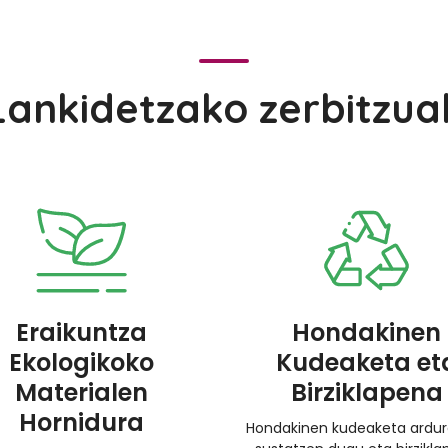
Lankidetzako zerbitzua
Eraikuntza
Hondakinen
Ekologikoko
Kudeaketa et
Materialen
Birziklapena
Hornidura
Hondakinen kudeaketa ardu