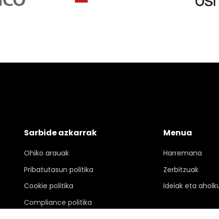
Sarbide azkarrak
Menua
Ohiko arauak
Harremana
Pribatutasun politika
Zerbitzuak
Cookie politika
Ideiak eta aholk
Compliance politika
Kanal etikoa