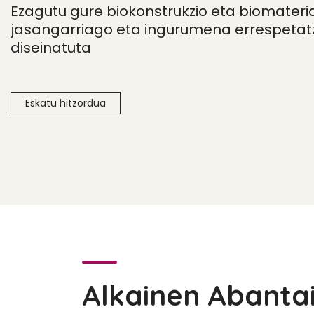
Ezagutu gure biokonstrukzio eta biomaterial
jasangarriago eta ingurumena errespeta
diseinatuta
Eskatu hitzordua
Alkainen Abanta