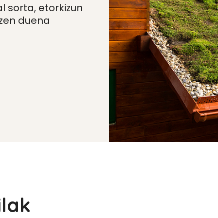
 sorta, etorkizun
tzen duena
ilak