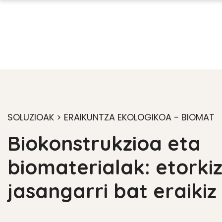
SOLUZIOAK > ERAIKUNTZA EKOLOGIKOA - BIOMAT
Biokonstrukzioa eta
biomaterialak: etorki
jasangarri bat eraikiz