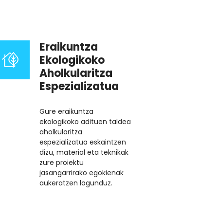
Eraikuntza
Ekologikoko
Aholkularitza
Espezializatua
Gure eraikuntza
ekologikoko adituen taldea
aholkularitza
espezializatua eskaintzen
dizu, material eta teknikak
zure proiektu
jasangarrirako egokienak
aukeratzen lagunduz.