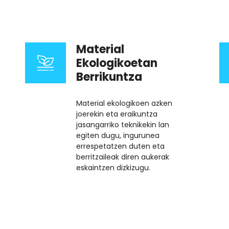
Material
Ekologikoetan
Berrikuntza
Material ekologikoen azken
joerekin eta eraikuntza
jasangarriko teknikekin lan
egiten dugu, ingurunea
errespetatzen duten eta
berritzaileak diren aukerak
eskaintzen dizkizugu.