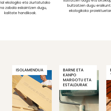
sustatzen dugu eta birzikl
ial ekologiko eta ziurtatutako
bultzatzen dugu eraikunt
a zabala eskaintzen dugu,
ekologikoko proiektueta
kalitate handikoak.
ISOLAMENDUA
BARNE ETA
KANPO
MARGOTU ETA
ESTALDURAK