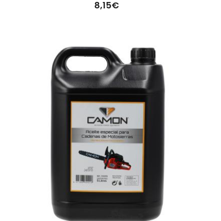
8,15€