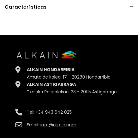
Características
Alto
22.00cm.
Ancho
10.00cm.
Profundidad
6.00cm.
ALKAIN HONDARRIBIA
Peso
945gr.
Amutalde kalea, 17 - 20280 Hondarribia
ALKAIN ASTIGARRAGA
Embalaje
Bote
Txalaka Pasealekua, 23 - 20115 Astigarraga
Tel:
+34 943 642 025
Email:
info@alkain.com