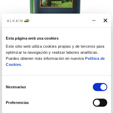
Bote aceite 2T 1 L
Bote de aceite GAIMA camon de 2 tiempos en bote de 1 L
Esta página web usa cookies
8,29€
10,36€
Este sitio web utiliza cookies propias y de terceros para
optimizar la navegación y realizar labores analíticas.
Puedes obtener más información en nuestra
Política de
Cookies
.
Selección
Necesarias
de
consentimiento
Preferencias