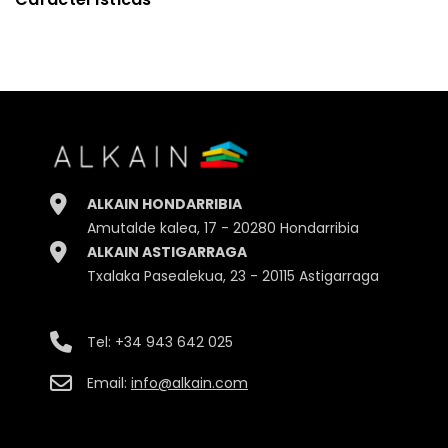
Alto
22.50cm.
Ancho
8.50cm.
Profundidad
5.00cm.
ALKAIN HONDARRIBIA
Peso
575gr.
Amutalde kalea, 17 - 20280 Hondarribia
ALKAIN ASTIGARRAGA
Embalaje
Bote
Txalaka Pasealekua, 23 - 20115 Astigarraga
Tel:
+34 943 642 025
Email:
info@alkain.com