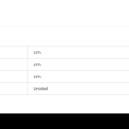
plantas
cm.
cm.
cm.
Unidad