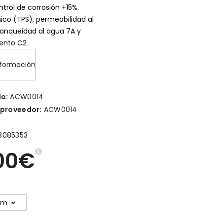
trol de corrosión +15%.
ico (TPS), permeabilidad al
stanqueidad al agua 7A y
iento C2
nformación
lo:
ACW0014
 proveedor:
ACW0014
3085353
00€
cm