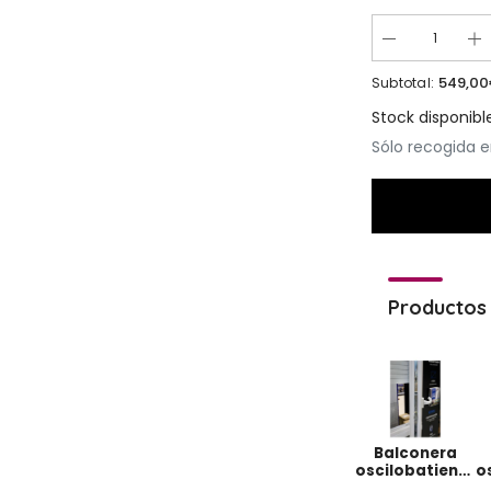
549,0
Subtotal:
Stock disponibl
Sólo recogida e
Productos 
Balconera
oscilobatiente
o
de 1 hoja de