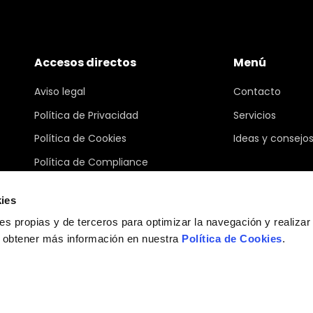
Accesos directos
Menú
Aviso legal
Contacto
Política de Privacidad
Servicios
Política de Cookies
Ideas y consejo
Política de Compliance
Canal ético
ies
Condiciones Generales de Compra
ies propias y de terceros para optimizar la navegación y realizar
Programa Hazitek
s obtener más información en nuestra
Política de Cookies
.
Plan de recuperación,
transformación y resiliencia
Abrir ajustes de cookies