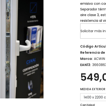
emisivo con con
Separador térm
aire clase 3, e
resistencia al v
Solicitar más i
Código Artícu
Referencia de
Marca:
ACWIN
EAN13:
366086
549,
MEDIDA EXTERIOR
1400 x 2200 
Cantidad: