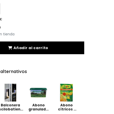
0€
e
n tienda
Añadir al carrito
alternativos
Balconera
Abono
Abono
scilobatiente
granulado
cítricos 1
de 2 hojas de
para
kg