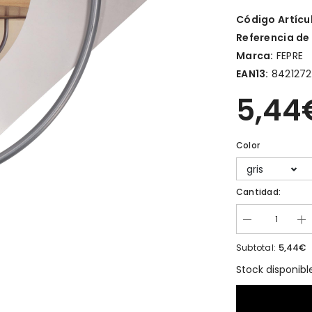
Código Artícu
Referencia de
Marca:
FEPRE
EAN13:
842127
5,44
Color
gris
Cantidad:
5,44€
Subtotal:
Stock disponibl