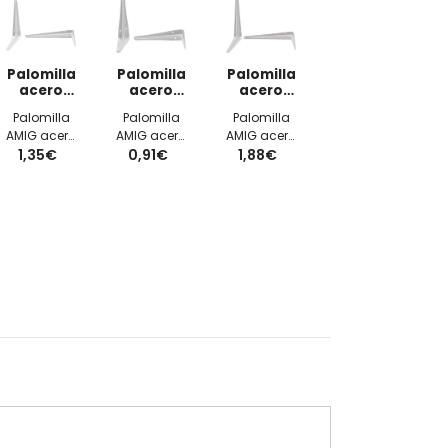
Palomilla
Palomilla
Palomilla
acero
acero
acero
blanco
blanco
blanco
Palomilla
Palomilla
Palomilla
epoxy
epoxy
epoxy
AMIG acero
AMIG acero
AMIG acero
250X200mm
175x150mm
300X250mm
250X200mm
1,35€
175x150mm
0,91€
300X250mm
1,88€
color blanco
color blanco
color blanco
epoxy
epoxy
epoxy