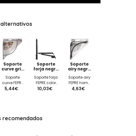
alternativos
Soporte
Soporte
Soporte
curve gris
forja negro
airy negro
240x240mm
300x350mm
145x145mm
Soporte
Soporte forja
Soporte airy
curve FEPRE
FEPRE color
FEPRE home
home decor
5,44€
10,03€
negro
decor color
4,63€
color gris
300x350mm
negro
240x240mm
145x145mm
s recomendados