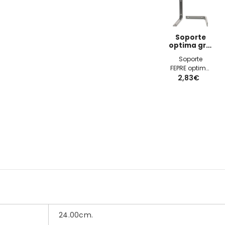
Soporte
optima gris
200x250mm
Soporte
FEPRE optima
color gris
2,83€
200x250mm
24.00cm.