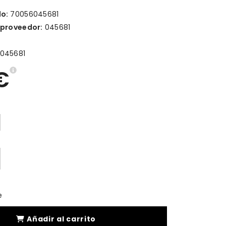
lo:
70056045681
 proveedor:
045681
2045681
€
e
Añadir al carrito