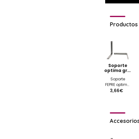
Productos 
Soporte
optima gris
250x300mm
Soporte
FEPRE optima
color gris
3,66€
250x300mm
Accesorio