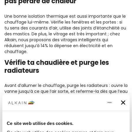
pas perdre de chaleur
Une bonne isolation thermique est aussi importante que le
chauffage lui-même. Vérifie les fenêtres et les portes : si
tu sens des courants d’air, utilise des joints d’étanchéité ou
des mastics. De plus, le vitrage est très important ; chez
Alkain, nous proposons des vitrages intelligents qui
réduisent jusqu’à 14% la dépense en électricité et en
chauffage.
Vérifie ta chaudière et purge les
radiateurs
Avant d’allumer le chauffage, purge les radiateurs : ouvre la
vanne jusqu’à ce que l’air sorte, et referme-la dès que l’eau
commence à sortir.
Il est également conseillé de faire contrôler la chaudière
chaque année. Un entretien de base améliore le
rendement et évite les pannes justement quand tu en as
le plus besoin.
Ce site web utilise des cookies.
Sèche-serviettes : confort et