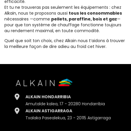
efficacité.
Et tu ne trouveras pas seulement les équipements : chez
Alkain, nous te proposons aussi
tous les consommables
nécessaires —comme
pellets, paraffine, bois et gaz
—
pour que ton système de chauffage fonctionne toujours
au rendement maximal, en toute commodité.
Quel que soit ton choix, chez Alkain nous t’aidons à trouver
la meilleure façon de dire adieu au froid cet hiver.
ALKAIN HONDARRIBIA
Amutalde kalea, 17 - 20280 Hondarribia
ALKAIN ASTIGARRAGA
Txalaka Pasealekua, 23 - 20115 Astigarraga