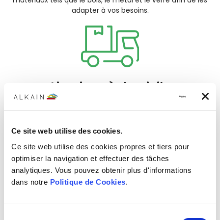
matériaux tels que le bois, le métal et le verre afin de les
adapter à vos besoins.
Livraison à domicile
Nous facilitons le confort en livrant vos produits
directement à votre porte.
Ce site web utilise des cookies.
Ce site web utilise des cookies propres et tiers pour
optimiser la navigation et effectuer des tâches
analytiques. Vous pouvez obtenir plus d'informations
dans notre
Politique de Cookies
.
Financement
Si nécessaire, nous vous proposons des facilités pour le
Sélection
financement de votre projet.