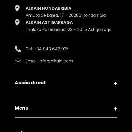
ALKAIN HONDARRIBIA
Amutalde kalea, 17 - 20280 Hondarribia
ALKAIN ASTIGARRAGA
Txalaka Pasealekua, 23 - 20115 Astigarraga
Tel:
+34 943 642 025
Email:
info@alkain.com
Accès direct
Mentions légales
Menu
Politique de confidentialité
Politique de cookies
Contact