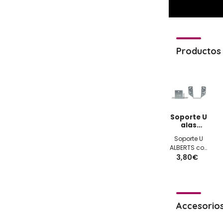
Productos 
Soporte U
alas
exteriores
Soporte U
60x100x2mm
ALBERTS con
3,80€
alas
exteriores
60x100x2mm
galvanizado
tipo A
Accesorio