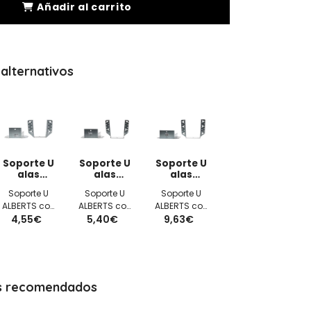
Añadir al carrito
alternativos
Soporte U
Soporte U
Soporte U
alas
alas
alas
exteriores
exteriores
exteriores
Soporte U
Soporte U
Soporte U
80x120x2mm
100x140x2mm
120x160x2mm
ALBERTS con
ALBERTS con
ALBERTS con
4,55€
alas
5,40€
alas
9,63€
alas
exteriores
exteriores
exteriores
80x120x2mm
100x140x2mm
120x160x2mm
galvanizado
galvanizado
galvanizado
s recomendados