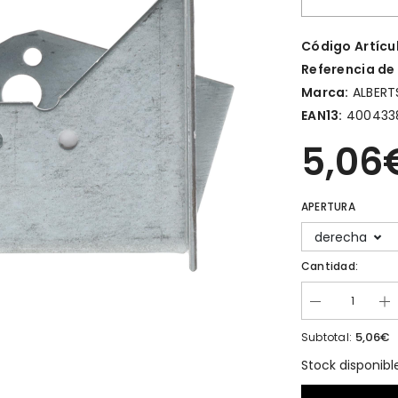
Código Artícu
Referencia de
Marca:
ALBERT
EAN13:
400433
5,06
APERTURA
derecha
Cantidad:
5,06€
Subtotal:
Stock disponibl