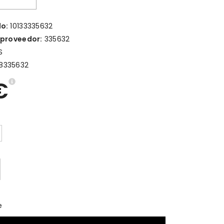
lo:
10133335632
 proveedor:
335632
S
8335632
€
e