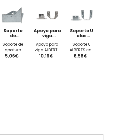
Soporte
Apoyo para
Soporte U
de
viga
alas
apertura
60x100x2mm
exteriores
Soporte de
Apoyo para
Soporte U
variable
80x100x2mm
apertura
viga ALBERTS
ALBERTS con
derecha
30x10mm
5,06€
variable
con alas
10,16€
6,58€
alas
ALBERTS
exteriores
exteriores
derecha
60x100x2mm
80x100x2mm
30x10mm 2
galvanizado
galvanizado
cantos con
orificios y
galvanizado