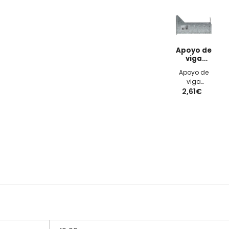
Apoyo de
viga
universal
Apoyo de
izquierda
viga
30x140x2mm
universal
2,61€
ALBERTS
izquierda
30x140x2mm
2 cantos
con orificios
y
galvanizado