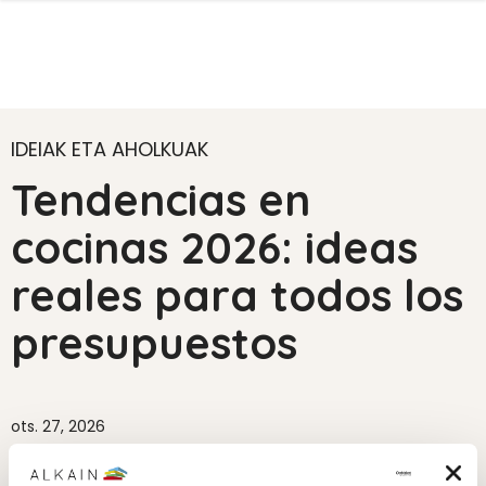
IDEIAK ETA AHOLKUAK
Tendencias en
cocinas 2026: ideas
reales para todos los
presupuestos
ots. 27, 2026
Sukaldeak