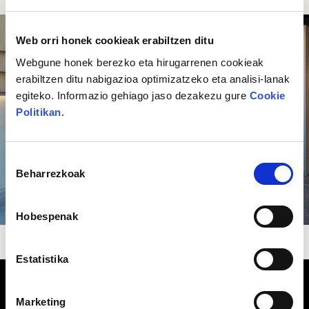
Web orri honek cookieak erabiltzen ditu
Webgune honek berezko eta hirugarrenen cookieak
erabiltzen ditu nabigazioa optimizatzeko eta analisi-lanak
egiteko. Informazio gehiago jaso dezakezu gure
Cookie
Politikan
.
Baimena
Beharrezkoak
hautatzea
Hobespenak
Estatistika
Marketing