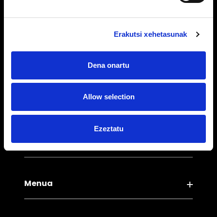
ALKAIN HONDARRIBIA
Amutalde kalea, 17 - 20280 Hondarribia
Erakutsi xehetasunak
ALKAIN ASTIGARRAGA
Txalaka Pasealekua, 23 - 20115 Astigarraga
Dena onartu
Tel:
+34 943 642 025
Allow selection
Email:
info@alkain.com
Ezeztatu
Sarbide azkarrak
Ohiko arauak
Menua
Pribatutasun politika
Cookie politika
Harremana